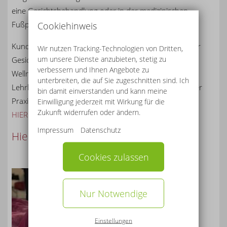
eine Gesichtsbehandlung oder in der medizinischen
Fußpflege vereinbaren.
Cookiehinweis
Kundinnen und Kunden haben die Wahl zwischen einer
Wir nutzen Tracking-Technologien von Dritten,
um unsere Dienste anzubieten, stetig zu
Gesichtsbehandlung in den Bereichen Beauty- oder
verbessern und Ihnen Angebote zu
Wellness oder Fußpflege. Mit Unterstützung von
unterbreiten, die auf Sie zugeschnitten sind. Ich
Lehrkräften können die Schüler:innen die Theorie in der
bin damit einverstanden und kann meine
Praxis ausprobieren. Mehr zu den Modelltagen gibt es
Einwilligung jederzeit mit Wirkung für die
Zukunft widerrufen oder ändern.
HIER
.
Impressum
Datenschutz
Hier geht es zum Buchungskalender
.
Cookies zulassen
Nur Notwendige
Einstellungen